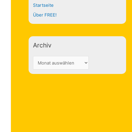
Startseite
Über FREE!
Archiv
A
r
c
h
i
v