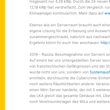
insgesamt nur 4,26 kWp. Durch die 24 neuen 
12,18 kWp fast verdreifacht. Zum Vergleich: r
Klimaanlage) kontinuierlich. Mehr dazu auf
ww
Ebenso wie ein Serverraum braucht auch eine 
eigene Lösung für die Erfassung und Auswer
zusammengeschraubt, natürlich aus nachwachs
Ergebnis könnt ihr euch hier anschauen:
http:
2018 – Razzia: Beschlagnahme von Servern u
Auf einem bei uns untergestellten Server w
von französchischen Gefängnissen und der Str
wurde nicht von uns, sondern von
Systemausf
ermitteln, durchsuchte die Cybercrime-Einhei
noch weitere Räumlichkeiten anderer Vereine
einen Mini-Server handelte, der mit 3 weiter
das LKA gleich das gesamte Gehäuse mit. Üb
noch Vereinsunterlagen des WiLa und weite