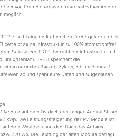
ird ein von Fremdinteressen freier, selbstbestimmter
en möglich.
EE! erhält keine institutionellen Fördergelder und ist
 betreibt seine Infrastruktur zu 100% atomstromfrei
em Solarstrom. FREE! betreibt die Infrastruktur mit
d Li­nux/Debian). FREE! speichert die
ür einen norma­len Backup-Zyklus, d.h. nach max. 1
üffeleien ab und späht eure Daten und aufgebauten
age
PV-Module auf dem Ostdach des Langen August Strom.
92 kWp. Die Leistungssteigerung der PV-Module ist
ir auf dem Westdach und dem Dach des Anbaus
5 bzw. 220 Wp. Die Leistung der alten Module beträgt