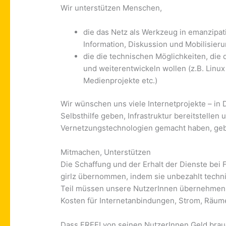
Wir unterstützen Menschen,
die das Netz als Werkzeug in emanzipat
Information, Diskussion und Mobilisieru
die die technischen Möglichkeiten, die d
und weiterent­wickeln wollen (z.B. Linu
Medienprojekte etc.)
Wir wünschen uns viele Internetprojekte – in
Selbsthilfe geben, Infrastruktur bereitstellen 
Vernetzungstechnologien gemacht haben, geb
Mitmachen, Unterstützen
Die Schaffung und der Erhalt der Dienste bei
girlz übernommen, indem sie unbezahlt techn
Teil müssen unsere NutzerInnen übernehmen:
Kosten für Internetanbindungen, Strom, Räu
Dass FREE! von seinen NutzerInnen Geld brauch