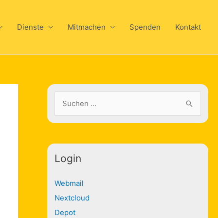
Dienste
Mitmachen
Spenden
Kontakt
S
u
c
h
e
Login
n
Webmail
n
Nextcloud
a
Depot
c