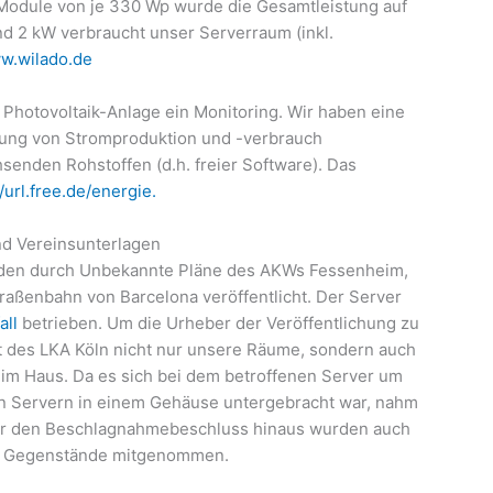
Module von je 330 Wp wurde die Gesamtleistung auf
und 2 kW verbraucht unser Serverraum (inkl.
w.wilado.de
Photovoltaik-Anlage ein Monitoring. Wir haben eine
tung von Stromproduktion und -verbrauch
enden Rohstoffen (d.h. freier Software). Das
//url.free.de/energie.
nd Vereinsunterlagen
urden durch Unbekannte Pläne des AKWs Fessenheim,
aßenbahn von Barcelona veröffentlicht. Der Server
all
betrieben. Um die Urheber der Veröffentlichung zu
t des LKA Köln nicht nur unsere Räume, sondern auch
 im Haus. Da es sich bei dem betroffenen Server um
en Servern in einem Gehäuse untergebracht war, nahm
er den Beschlagnahmebeschluss hinaus wurden auch
re Gegenstände mitgenommen.