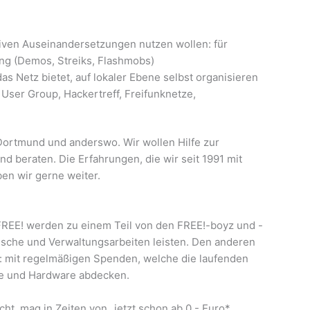
iven Auseinanderset­zungen nutzen wollen: für
ng (De­mos, Streiks, Flashmobs)
as Netz bietet, auf lokaler Ebe­ne selbst organisieren
x User Group, Hackertreff, Freifunknetze,
 Dortmund und anderswo. Wir wollen Hilfe zur
und beraten. Die Erfahrungen, die wir seit 1991 mit
en wir gerne weiter.
 FREE! werden zu einem Teil von den FREE!-boyz und -
ische und Verwaltungsarbeiten leisten. Den anderen
 mit regelmäßigen Spenden, welche die laufenden
me und Hardware abdecken.
t, mag in Zeiten von „jetzt schon ab 0,- Euro*