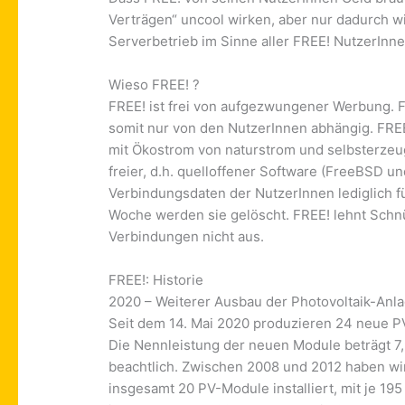
Verträgen“ uncool wirken, aber nur dadurch w
Serverbetrieb im Sinne aller FREE! NutzerInn
Wieso FREE! ?
FREE! ist frei von aufgezwungener Werbung. FR
somit nur von den NutzerInnen abhängig. FREE!
mit Ökostrom von naturstrom und selbsterzeugt
freier, d.h. quelloffener Software (FreeBSD un
Verbindungsdaten der Nut­zerInnen lediglich f
Woche werden sie ge­löscht. FREE! lehnt Schn
Verbindungen nicht aus.
FREE!: Historie
2020 – Weiterer Ausbau der Photovoltaik-Anl
Seit dem 14. Mai 2020 produzieren 24 neue 
Die Nennleistung der neuen Module beträgt 7,
beachtlich. Zwischen 2008 und 2012 haben w
insgesamt 20 PV-Module installiert, mit je 19