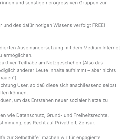
erinnen und sonstigen progressiven Gruppen zur
ur und des dafür nötigen Wissens verfolgt FREE!
ndierten Auseinandersetzung mit dem Medium Internet
u ermöglichen.
uktiver Teilhabe am Netzgeschehen (Also das
iglich anderer Leute Inhalte aufnimmt – aber nichts
hauen“).
ichtung User, so daß diese sich anschliessend selbst
lfen können.
iduen, um das Entstehen neuer sozialer Netze zu
en wie Datenschutz, Grund- und Freiheitsrechte,
timmung, das Recht auf Privatheit, Zensur.
fe zur Selbsthilfe“ machen wir für engagierte